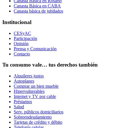
Canasta Básica en Rosario
Canasta Básica en CABA
Canasta básica de jubilados
Institucional
CESyAC
Participación
Opinión
Prensa y Comunicación
Contacto
Tu consumo vale… tus derechos también
Alquileres justos
Autoplanes
Comprar un bien mueble
Hipervulnerables
Internet y TV por cable
Préstamos
Salud
Serv. públicos domiciliarios
Sobreendeudamiento
Tarjetas de crédito y débito
Telefonía celular