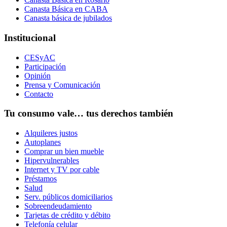
Canasta Básica en CABA
Canasta básica de jubilados
Institucional
CESyAC
Participación
Opinión
Prensa y Comunicación
Contacto
Tu consumo vale… tus derechos también
Alquileres justos
Autoplanes
Comprar un bien mueble
Hipervulnerables
Internet y TV por cable
Préstamos
Salud
Serv. públicos domiciliarios
Sobreendeudamiento
Tarjetas de crédito y débito
Telefonía celular