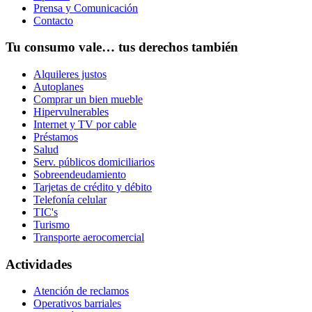
Prensa y Comunicación
Contacto
Tu consumo vale… tus derechos también
Alquileres justos
Autoplanes
Comprar un bien mueble
Hipervulnerables
Internet y TV por cable
Préstamos
Salud
Serv. públicos domiciliarios
Sobreendeudamiento
Tarjetas de crédito y débito
Telefonía celular
TIC's
Turismo
Transporte aerocomercial
Actividades
Atención de reclamos
Operativos barriales