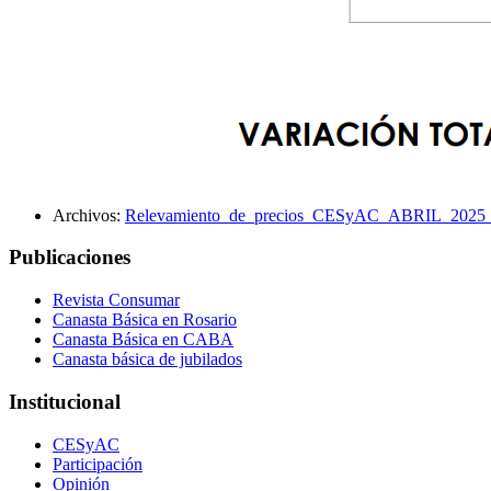
Archivos:
Relevamiento_de_precios_CESyAC_ABRIL_2025__
Publicaciones
Revista Consumar
Canasta Básica en Rosario
Canasta Básica en CABA
Canasta básica de jubilados
Institucional
CESyAC
Participación
Opinión