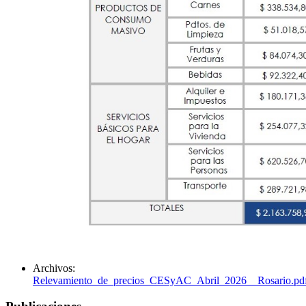
Archivos:
Relevamiento_de_precios_CESyAC_Abril_2026__Rosario.pd