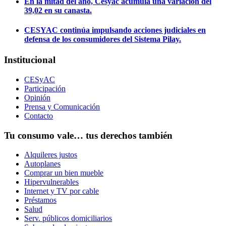
En la mitad del año, Cesyac acumula una variación del
39,02 en su canasta.
CESYAC continúa impulsando acciones judiciales en
defensa de los consumidores del Sistema Pilay.
Institucional
CESyAC
Participación
Opinión
Prensa y Comunicación
Contacto
Tu consumo vale… tus derechos también
Alquileres justos
Autoplanes
Comprar un bien mueble
Hipervulnerables
Internet y TV por cable
Préstamos
Salud
Serv. públicos domiciliarios