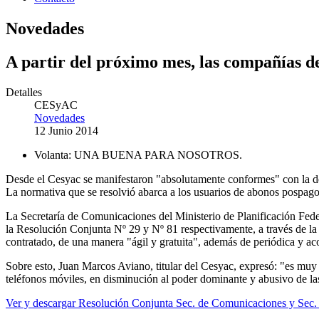
Novedades
A partir del próximo mes, las compañías de
Detalles
CESyAC
Novedades
12 Junio 2014
Volanta:
UNA BUENA PARA NOSOTROS.
Desde el Cesyac se manifestaron "absolutamente conformes" con la dec
La normativa que se resolvió abarca a los usuarios de abonos pospagos
La Secretaría de Comunicaciones del Ministerio de Planificación Fede
la Resolución Conjunta Nº 29 y Nº 81 respectivamente, a través de la c
contratado, de una manera "ágil y gratuita", además de periódica y aco
Sobre esto, Juan Marcos Aviano, titular del Cesyac, expresó: "es muy
teléfonos móviles, en disminución al poder dominante y abusivo de la
Ver y descargar Resolución Conjunta Sec. de Comunicaciones y Sec.