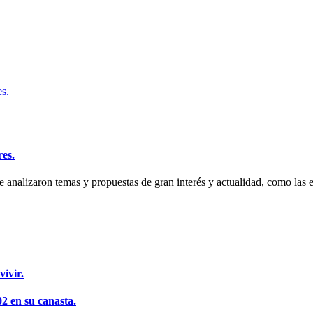
es.
 analizaron temas y propuestas de gran interés y actualidad, como las est
vivir.
2 en su canasta.