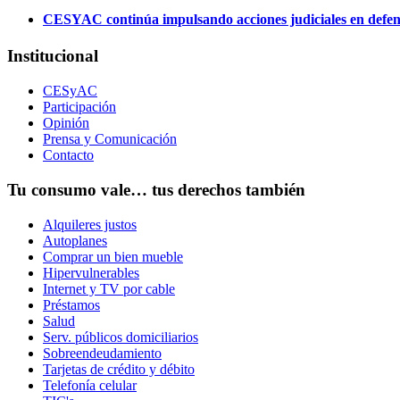
CESYAC continúa impulsando acciones judiciales en defens
Institucional
CESyAC
Participación
Opinión
Prensa y Comunicación
Contacto
Tu consumo vale… tus derechos también
Alquileres justos
Autoplanes
Comprar un bien mueble
Hipervulnerables
Internet y TV por cable
Préstamos
Salud
Serv. públicos domiciliarios
Sobreendeudamiento
Tarjetas de crédito y débito
Telefonía celular