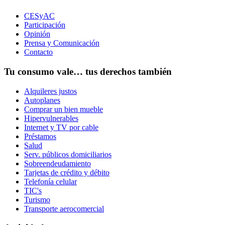
CESyAC
Participación
Opinión
Prensa y Comunicación
Contacto
Tu consumo vale… tus derechos también
Alquileres justos
Autoplanes
Comprar un bien mueble
Hipervulnerables
Internet y TV por cable
Préstamos
Salud
Serv. públicos domiciliarios
Sobreendeudamiento
Tarjetas de crédito y débito
Telefonía celular
TIC's
Turismo
Transporte aerocomercial