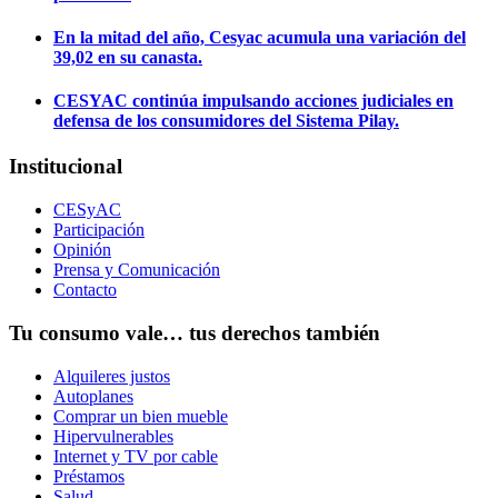
En la mitad del año, Cesyac acumula una variación del
39,02 en su canasta.
CESYAC continúa impulsando acciones judiciales en
defensa de los consumidores del Sistema Pilay.
Institucional
CESyAC
Participación
Opinión
Prensa y Comunicación
Contacto
Tu consumo vale… tus derechos también
Alquileres justos
Autoplanes
Comprar un bien mueble
Hipervulnerables
Internet y TV por cable
Préstamos
Salud