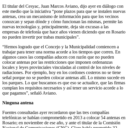
El titular del Cesyac, Juan Marcos Aviano, dijo ayer en diálogo con
este medio que la iniciativa “pone plazos para que se instalen nuevas
antenas, crea un mecanismo de información para que los vecinos
conozcan y sepan dónde y cómo funcionan las mismas, permite las
nuevas tecnologías y, principalmente, deja sin excusas a las
empresas de telefonía que hace años vienen diciendo que en Rosario
no pueden invertir por trabas municipales”.
“Hemos logrado que el Concejo y la Municipalidad comiencen a
trabajar para tener una norma acorde a los tiempos que corren. En
algunos casos las compañías aducen con razón que no pueden
colocar antenas por las restricciones que imponen ordenanzas
locales y leyes provinciales vinculadas al control de los niveles de
radiaciones. Por ejemplo, hoy en los cordones costeros no se tiene
señal porque no se pueden colocar antenas allí. Lo mismo sucede en
los parques. Lo que buscamos es que eso se actualice, que las firmas
cumplan los requisitos necesarios y así tener un servicio acorde a lo
que pagamos”, señaló Aviano.
Ninguna antena
Fuentes consultadas ayer recordaron que las tres compañías
telefónicas se habían comprometido en 2013 a colocar 54 antenas en
Rosario; en noviembre de ese año, y ante el titular de la Comisión
Nacional de Comunicaciones (CNC), Claro había prometido 32