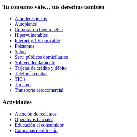
Tu consumo vale… tus derechos también
Alquileres justos
Autoplanes
Comprar un bien mueble
Hipervulnerables
Internet y TV por cable
Préstamos
Salud
Serv. públicos domiciliarios
Sobreendeudamiento
Tarjetas de crédito y débito
Telefonía celular
TIC's
Turismo
Transporte aerocomercial
Actividades
Atención de reclamos
Operativos barriales
Educación al consumidor
Campañas de difusión