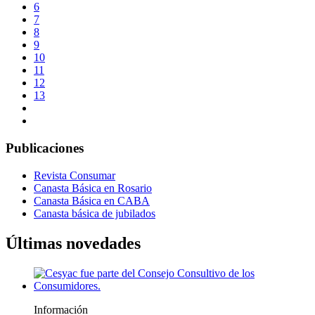
6
7
8
9
10
11
12
13
Publicaciones
Revista Consumar
Canasta Básica en Rosario
Canasta Básica en CABA
Canasta básica de jubilados
Últimas novedades
Información