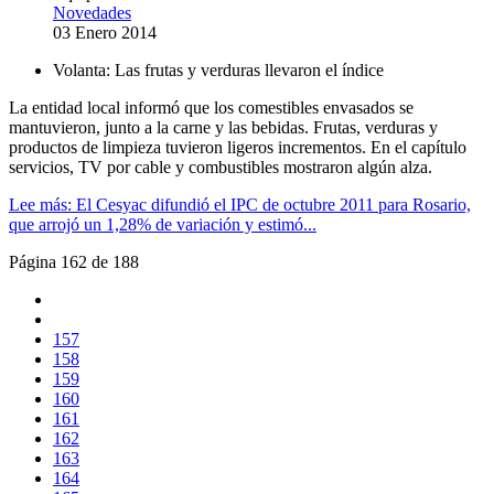
Novedades
03 Enero 2014
Volanta:
Las frutas y verduras llevaron el índice
La entidad local informó que los comestibles envasados se
mantuvieron, junto a la carne y las bebidas. Frutas, verduras y
productos de limpieza tuvieron ligeros incrementos. En el capítulo
servicios, TV por cable y combustibles mostraron algún alza.
Lee más: El Cesyac difundió el IPC de octubre 2011 para Rosario,
que arrojó un 1,28% de variación y estimó...
Página 162 de 188
157
158
159
160
161
162
163
164