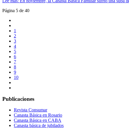
Lee más: En noviembre, la Canasta Básica Familiar sufrió una suba 
Página 5 de 40
1
2
3
4
5
6
7
8
9
10
Publicaciones
Revista Consumar
Canasta Básica en Rosario
Canasta Básica en CABA
Canasta básica de jubilados