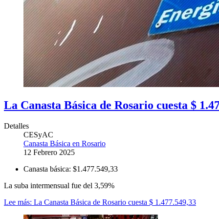
La Canasta Básica de Rosario cuesta $ 1.4
Detalles
CESyAC
Canasta Básica en Rosario
12 Febrero 2025
Canasta básica:
$1.477.549,33
La suba intermensual fue del 3,59%
Lee más: La Canasta Básica de Rosario cuesta $ 1.477.549,33